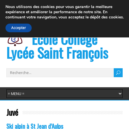
19 rue Fernand David 74100 Ville la Grand
Nous utilisons des cookies pour vous garantir la meilleure
expérience et
améliorer la performance de notre site. En
info@juvenat.com
+33 4 50 37 76 01
continuant votre navigation,
vous acceptez le dépôt des cookies.
Accepter
École Collège
Lycée Saint François
Juvé
Ski alpin à St Jean d’Aulps