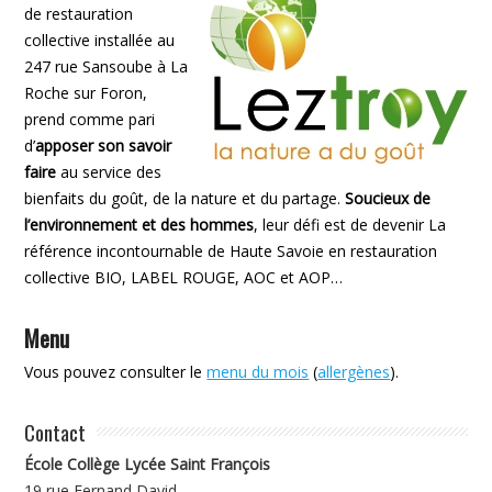
de restauration
collective installée au
247 rue Sansoube à La
Roche sur Foron,
prend comme pari
d’
apposer son savoir
faire
au service des
bienfaits du goût, de la nature et du partage.
Soucieux de
l’environnement et des hommes
, leur défi est de devenir La
référence incontournable de Haute Savoie en restauration
collective BIO, LABEL ROUGE, AOC et AOP…
Menu
Vous pouvez consulter le
menu du mois
(
allergènes
).
Contact
École Collège Lycée Saint François
19 rue Fernand David