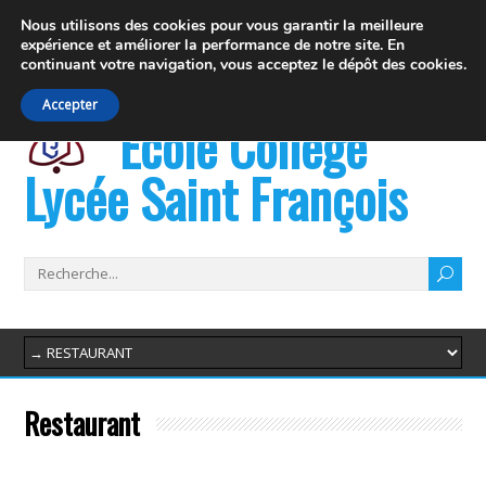
19 rue Fernand David 74100 Ville la Grand
Nous utilisons des cookies pour vous garantir la meilleure
expérience et
améliorer la performance de notre site. En
info@juvenat.com
+33 4 50 37 76 01
continuant votre navigation,
vous acceptez le dépôt des cookies.
Accepter
École Collège
Lycée Saint François
Restaurant