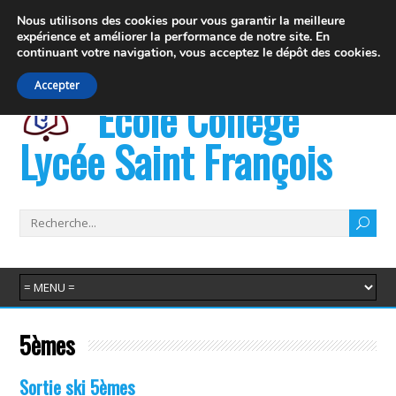
19 rue Fernand David 74100 Ville la Grand
Nous utilisons des cookies pour vous garantir la meilleure
expérience et
améliorer la performance de notre site. En
info@juvenat.com
+33 4 50 37 76 01
continuant votre navigation,
vous acceptez le dépôt des cookies.
Accepter
École Collège
Lycée Saint François
5èmes
Sortie ski 5èmes