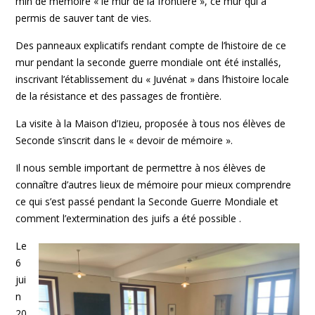
min de mémoire « le mur de la frontière », ce mur qui a
permis de sauver tant de vies.
Des panneaux explicatifs rendant compte de l’histoire de ce
mur pendant la seconde guerre mondiale ont été installés,
inscrivant l’établissement du « Juvénat » dans l’histoire locale
de la résistance et des passages de frontière.
La visite à la Maison d’Izieu, proposée à tous nos élèves de
Seconde s’inscrit dans le « devoir de mémoire ».
Il nous semble important de permettre à nos élèves de
connaître d’autres lieux de mémoire pour mieux comprendre
ce qui s’est passé pendant la Seconde Guerre Mondiale et
comment l’extermination des juifs a été possible .
Le
6
jui
n
20