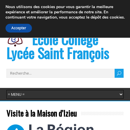
19 rue Fernand David 74100 Ville la Grand
Nous utilisons des cookies pour vous garantir la meilleure
expérience et
améliorer la performance de notre site. En
info@juvenat.com
+33 4 50 37 76 01
continuant votre navigation,
vous acceptez le dépôt des cookies.
Accepter
École Collège
Lycée Saint François
Visite à la Maison d’Izieu