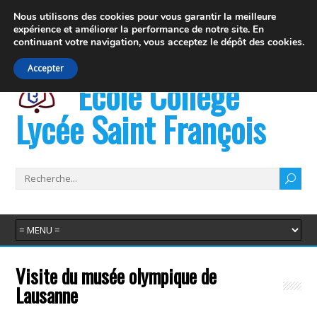
19 rue Fernand David 74100 Ville la Grand
Nous utilisons des cookies pour vous garantir la meilleure
expérience et
améliorer la performance de notre site. En
info@juvenat.com
+33 4 50 37 76 01
continuant votre navigation,
vous acceptez le dépôt des cookies.
Accepter
École Collège
Lycée Saint François
Visite du musée olympique de
Lausanne