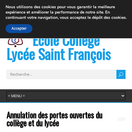
19 rue Fernand David 74100 Ville la Grand
Nous utilisons des cookies pour vous garantir la meilleure
expérience et
améliorer la performance de notre site. En
info@juvenat.com
+33 4 50 37 76 01
continuant votre navigation,
vous acceptez le dépôt des cookies.
Accepter
École Collège
Lycée Saint François
Annulation des portes ouvertes du
collège et du lycée