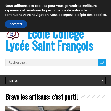
19 rue Fernand David 74100 Ville la Grand
Nous utilisons des cookies pour vous garantir la meilleure
expérience et
améliorer la performance de notre site. En
info@juvenat.com
+33 4 50 37 76 01
continuant votre navigation,
vous acceptez le dépôt des cookies.
Accepter
École Collège
Lycée Saint François
Bravo les artisans: c’est parti!