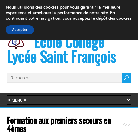
19 rue Fernand David 74100 Ville la Grand
Nous utilisons des cookies pour vous garantir la meilleure
expérience et
améliorer la performance de notre site. En
info@juvenat.com
+33 4 50 37 76 01
continuant votre navigation,
vous acceptez le dépôt des cookies.
Accepter
École Collège
Lycée Saint François
Formation aux premiers secours en
4èmes