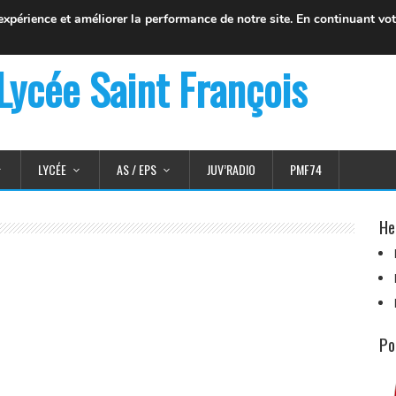
o@juvenat.com
+33 4 50 37 76 01
 expérience et
améliorer la performance de notre site. En continuant vo
Lycée Saint François
LYCÉE
AS / EPS
JUV’RADIO
PMF74
He
Po