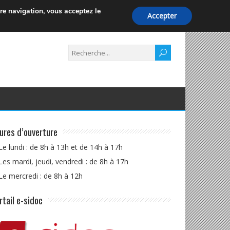
tre navigation,
vous acceptez le
Accepter
ures d’ouverture
Le lundi : de 8h à 13h et de 14h à 17h
Les mardi, jeudi, vendredi : de 8h à 17h
Le mercredi : de 8h à 12h
rtail e-sidoc