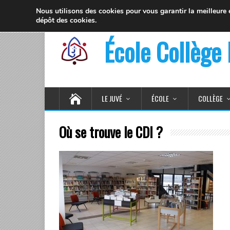
19 rue Fernand David 74100 Ville la Grand
inf
Nous utilisons des cookies pour vous garantir la meilleure
dépôt des cookies.
École Collège 
LE JUVÉ
ÉCOLE
COLLÈGE
Où se trouve le CDI ?