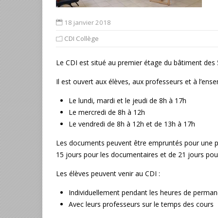
18 janvier 2018
CDI Collège
Le CDI est situé au premier étage du bâtiment des
Il est ouvert aux élèves, aux professeurs et à l’ens
Le lundi, mardi et le jeudi de 8h à 17h
Le mercredi de 8h à 12h
Le vendredi de 8h à 12h et de 13h à 17h
Les documents peuvent être empruntés pour une pér
15 jours pour les documentaires et de 21 jours pou
Les élèves peuvent venir au CDI :
Individuellement pendant les heures de permane
Avec leurs professeurs sur le temps des cours